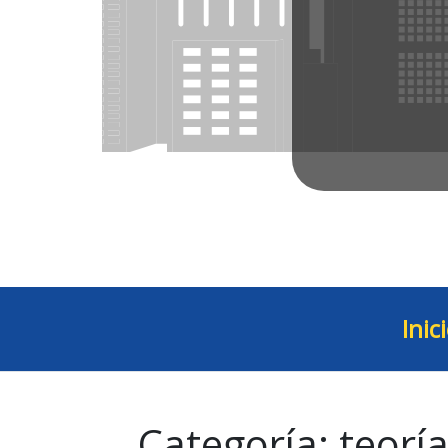
Inic
Categoría:
teorí