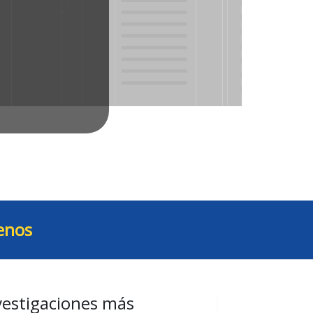
enos
vestigaciones más