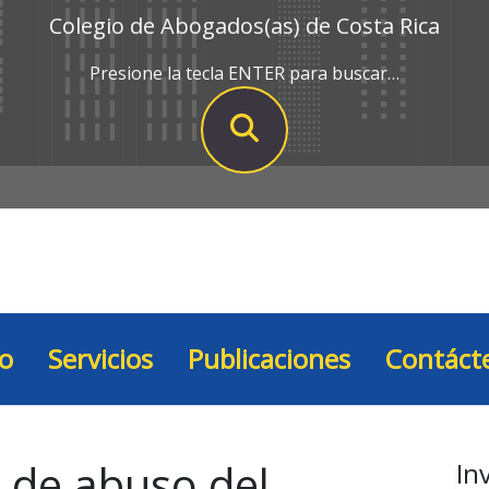
Colegio de Abogados(as) de Costa Rica
Presione la tecla ENTER para buscar…
io
Servicios
Publicaciones
Contáct
a de abuso del
In