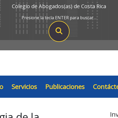
Colegio de Abogados(as) de Costa Rica
Presione la tecla ENTER para buscar…
io
Servicios
Publicaciones
Contáct
gia de la
In