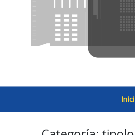
Inic
Categoría:
tipolo