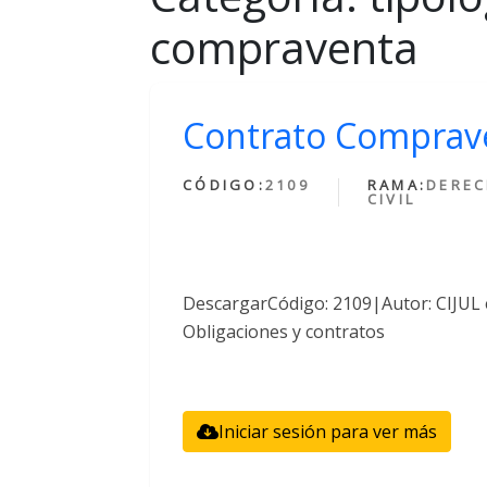
compraventa
Contrato Comprave
CÓDIGO:
2109
RAMA:
DERE
CIVIL
DescargarCódigo: 2109|Autor: CIJUL 
Obligaciones y contratos
Iniciar sesión para ver más