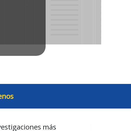
enos
vestigaciones más