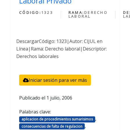
Laboral Privado
CÓDIGO:
1323
RAMA:
DERECHO
DE
LABORAL
LA
DescargarCódigo: 1323|Autor: CIJUL en
Línea|Rama: Derecho laboral|Descriptor:
Derechos laborales
Iniciar sesión para ver más
Publicado el
1 julio, 2006
Palabras clave:
,
aplicacion de procedimientos sumarisimos
,
consecuencias de falta de regulacion