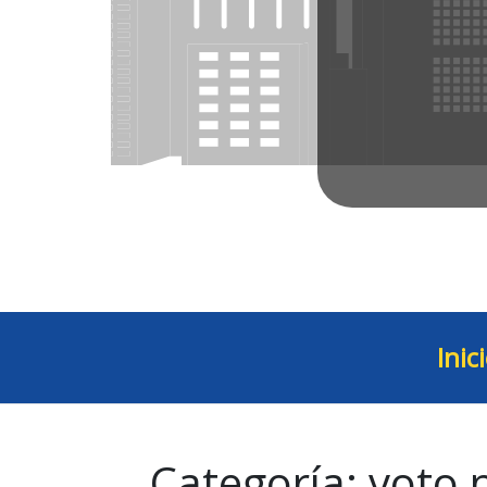
Inic
Categoría:
voto p