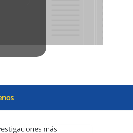
enos
vestigaciones más