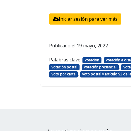
Iniciar sesión para ver más
Publicado el
19 mayo, 2022
Palabras clave:
,
votacion
votación a dist
,
,
votación postal
votación presencial
vota
,
voto por carta
voto postal y artículo 93 de l