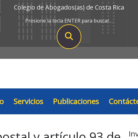
Colegio de Abogados(as) de Costa Rica
Presione la tecla ENTER para buscar…
io
Servicios
Publicaciones
Contáct
ostal y artículo 93 de
In