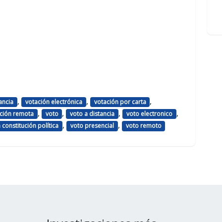
,
,
,
ancia
votación electrónica
votación por carta
,
,
,
,
ción remota
voto
voto a distancia
voto electronico
,
,
a constitución política
voto presencial
voto remoto