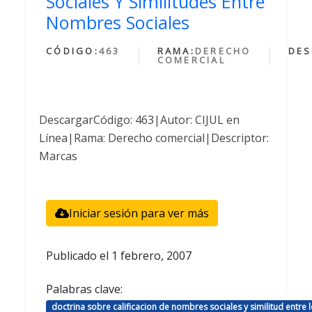
Sociales Y Similitudes Entre
Nombres Sociales
CÓDIGO:
463
RAMA:
DERECHO
DES
COMERCIAL
DescargarCódigo: 463|Autor: CIJUL en
Línea|Rama: Derecho comercial|Descriptor:
Marcas
Iniciar sesión para ver más
Publicado el
1 febrero, 2007
Palabras clave:
doctrina sobre calificacion de nombres sociales y similitud entre