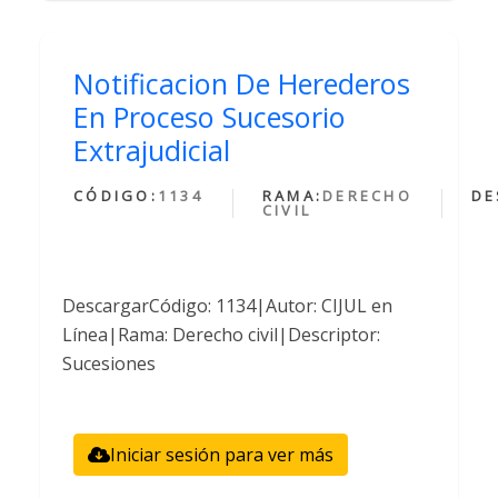
Notificacion De Herederos
En Proceso Sucesorio
Extrajudicial
CÓDIGO:
1134
RAMA:
DERECHO
DE
CIVIL
DescargarCódigo: 1134|Autor: CIJUL en
Línea|Rama: Derecho civil|Descriptor:
Sucesiones
Iniciar sesión para ver más