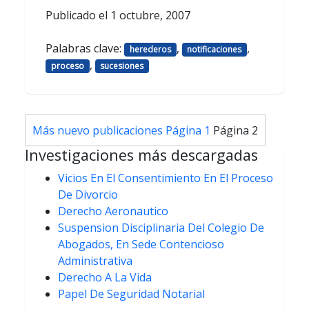
Publicado el
1 octubre, 2007
Palabras clave:
,
,
herederos
notificaciones
,
proceso
sucesiones
Paginación
Más nuevo
publicaciones
Página 1
Página 2
de
Investigaciones más descargadas
entradas
Vicios En El Consentimiento En El Proceso
De Divorcio
Derecho Aeronautico
Suspension Disciplinaria Del Colegio De
Abogados, En Sede Contencioso
Administrativa
Derecho A La Vida
Papel De Seguridad Notarial