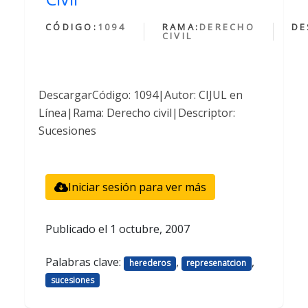
CÓDIGO:
1094
RAMA:
DERECHO
DE
CIVIL
DescargarCódigo: 1094|Autor: CIJUL en
Línea|Rama: Derecho civil|Descriptor:
Sucesiones
Iniciar sesión para ver más
Publicado el
1 octubre, 2007
Palabras clave:
,
,
herederos
represenatcion
sucesiones