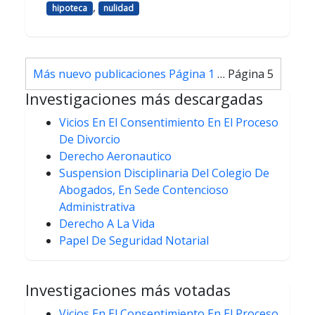
,
hipoteca
nulidad
Paginación
Más nuevo
publicaciones
Página 1
…
Página 5
de
Investigaciones más descargadas
entradas
Vicios En El Consentimiento En El Proceso
De Divorcio
Derecho Aeronautico
Suspension Disciplinaria Del Colegio De
Abogados, En Sede Contencioso
Administrativa
Derecho A La Vida
Papel De Seguridad Notarial
Investigaciones más votadas
Vicios En El Consentimiento En El Proceso