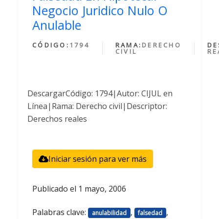
Negocio Juridico Nulo O
Anulable
CÓDIGO:
1794
RAMA:
DERECHO
DE
CIVIL
RE
DescargarCódigo: 1794|Autor: CIJUL en
Línea|Rama: Derecho civil|Descriptor:
Derechos reales
Iniciar sesión para ver más
Publicado el
1 mayo, 2006
Palabras clave:
,
,
anulabilidad
falsedad