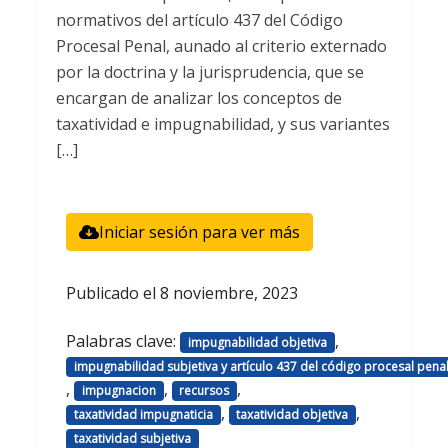
normativos del artículo 437 del Código
Procesal Penal, aunado al criterio externado
por la doctrina y la jurisprudencia, que se
encargan de analizar los conceptos de
taxatividad e impugnabilidad, y sus variantes
[…]
Iniciar sesión para ver más
Publicado el
8 noviembre, 2023
Palabras clave:
,
impugnabilidad objetiva
impugnabilidad subjetiva y artículo 437 del código procesal pena
,
,
,
impugnacion
recursos
,
,
taxatividad impugnaticia
taxatividad objetiva
taxatividad subjetiva