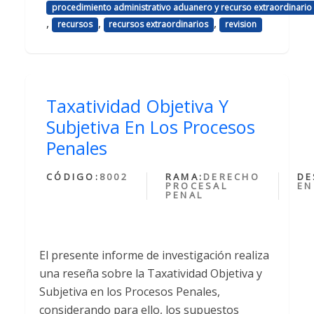
procedimiento administrativo aduanero y recurso extraordinario 
,
,
,
recursos
recursos extraordinarios
revision
Taxatividad Objetiva Y
Subjetiva En Los Procesos
Penales
CÓDIGO:
8002
RAMA:
DERECHO
DE
PROCESAL
EN
PENAL
El presente informe de investigación realiza
una reseña sobre la Taxatividad Objetiva y
Subjetiva en los Procesos Penales,
considerando para ello, los supuestos