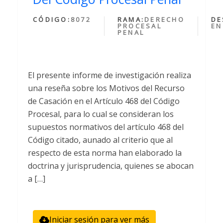
CÓDIGO:
8072
RAMA:
DERECHO
DE
PROCESAL
EN
PENAL
El presente informe de investigación realiza
una reseña sobre los Motivos del Recurso
de Casación en el Artículo 468 del Código
Procesal, para lo cual se consideran los
supuestos normativos del artículo 468 del
Código citado, aunado al criterio que al
respecto de esta norma han elaborado la
doctrina y jurisprudencia, quienes se abocan
a […]
Iniciar sesión para ver más