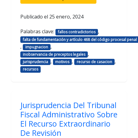
Publicado el
25 enero, 2024
Palabras clave:
,
fallos contradictorios
falta de fundamentación y artículo 468 del código procesal penal
,
,
impugnacion
,
inobservancia de preceptos legales
,
,
,
jurisprudencia
motivos
recurso de casacion
recursos
Jurisprudencia Del Tribunal
Fiscal Administrativo Sobre
El Recurso Extraordinario
De Revisión