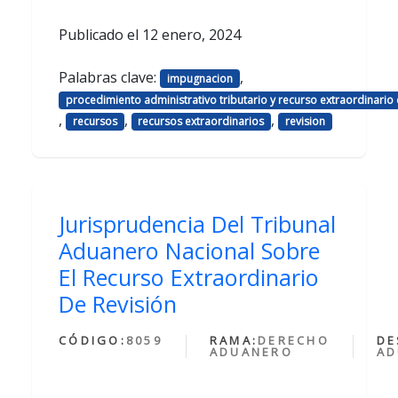
Publicado el
12 enero, 2024
Palabras clave:
,
impugnacion
procedimiento administrativo tributario y recurso extraordinario 
,
,
,
recursos
recursos extraordinarios
revision
Jurisprudencia Del Tribunal
Aduanero Nacional Sobre
El Recurso Extraordinario
De Revisión
CÓDIGO:
8059
RAMA:
DERECHO
DE
ADUANERO
AD