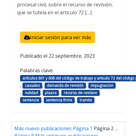
procesal civil, sobre el recurso de revisión,
que se tutela en el artículo 72 […]
Iniciar sesión para ver más
Publicado el
22 septiembre, 2023
Palabras clave:
artículos 601 y 608 del código de trabajo y articulo 72 del código 
,
,
,
causales
demanda de revisión
impugnacion
,
,
,
,
nulidad
plazos
recurso de revision
,
,
sentencia
sentencia firme
tramite
Paginación
Más nuevo
publicaciones
Página 1
Página 2
…
de
Página 9
Más antiguos
publicaciones