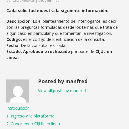
Consultas Abiertas | CIJUL en línea
Cada solicitud muestra la siguiente información:
Descripción:
Es el planteamiento del interrogante, es decir
son las preguntas formuladas desde los temas que trata de
algún caso en particular y que fomentan la investigación.
Código:
es el código de identificación de la consulta.
Fecha:
De la consulta realizada.
Estado:
Aprobado o rechazado
por parte de
CIJUL en
Línea.
Posted by manfred
View all posts by manfred
Introducción
1. Ingreso a la plataforma
2. Conociendo CIJUL en línea