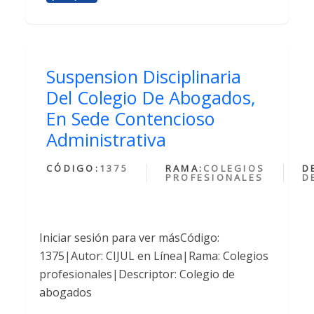
Suspension Disciplinaria
Del Colegio De Abogados,
En Sede Contencioso
Administrativa
CÓDIGO:
1375
RAMA:
COLEGIOS
D
PROFESIONALES
D
Iniciar sesión para ver másCódigo:
1375|Autor: CIJUL en Línea|Rama: Colegios
profesionales|Descriptor: Colegio de
abogados