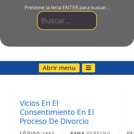
Presione la tecla ENTER para buscar…
Abrir menu
Vicios En El
Consentimiento En El
Proceso De Divorcio
CÓDIGO:
1463
RAMA:
DERECHO
DE