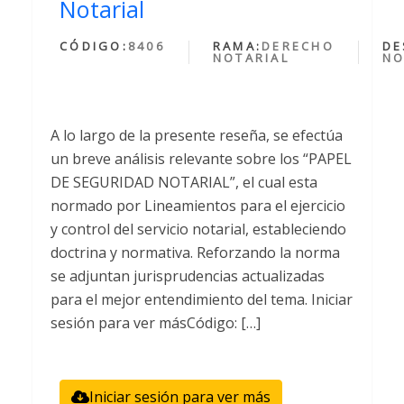
Notarial
CÓDIGO:
8406
RAMA:
DERECHO
DE
NOTARIAL
NO
A lo largo de la presente reseña, se efectúa
un breve análisis relevante sobre los “PAPEL
DE SEGURIDAD NOTARIAL”, el cual esta
normado por Lineamientos para el ejercicio
y control del servicio notarial, estableciendo
doctrina y normativa. Reforzando la norma
se adjuntan jurisprudencias actualizadas
para el mejor entendimiento del tema. Iniciar
sesión para ver másCódigo: […]
Iniciar sesión para ver más