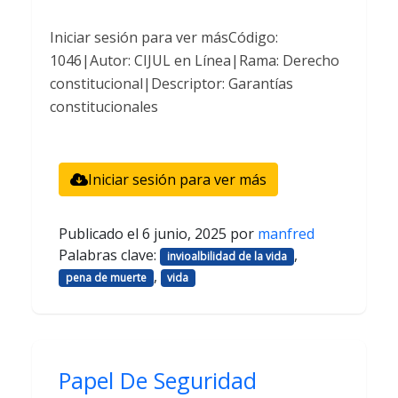
Iniciar sesión para ver másCódigo:
1046|Autor: CIJUL en Línea|Rama: Derecho
constitucional|Descriptor: Garantías
constitucionales
Iniciar sesión para ver más
Publicado el
6 junio, 2025
por
manfred
Palabras clave:
,
invioalbilidad de la vida
,
pena de muerte
vida
Papel De Seguridad