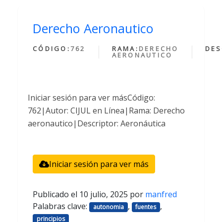
Derecho Aeronautico
CÓDIGO:
762
RAMA:
DERECHO
DES
AERONAUTICO
Iniciar sesión para ver másCódigo:
762|Autor: CIJUL en Línea|Rama: Derecho
aeronautico|Descriptor: Aeronáutica
Iniciar sesión para ver más
Publicado el
10 julio, 2025
por
manfred
Palabras clave:
,
,
autonomia
fuentes
principios