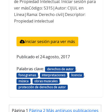
de Propiedad Intelectual. Iniciar sesión para
ver másCódigo: 5315|Autor: CIJUL en
Línea|Rama: Derecho civil|Descriptor:
Propiedad intelectual
Iniciar sesión para ver más
Publicado el
24 agosto, 2017
Palabras clave:
,
derechos de autor
,
,
,
fonogramas
interpretaciones
licencia
,
,
música
obras musicales
protección de derechos de autor
Paginación
Página 1
Página 2
Más antiguos
publicaciones