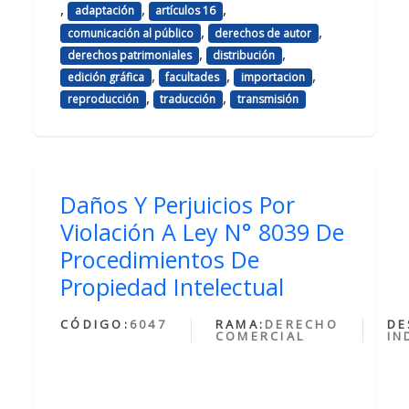
,
,
,
adaptación
artículos 16
,
,
comunicación al público
derechos de autor
,
,
derechos patrimoniales
distribución
,
,
,
edición gráfica
facultades
importacion
,
,
reproducción
traducción
transmisión
Daños Y Perjuicios Por
Violación A Ley N° 8039 De
Procedimientos De
Propiedad Intelectual
CÓDIGO:
6047
RAMA:
DERECHO
DE
COMERCIAL
IN