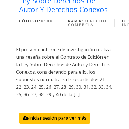
Ley Sobre Derechos De
Autor Y Derechos Conexos
CÓDIGO:
8108
RAMA:
DERECHO
DE
COMERCIAL
IN
El presente informe de investigación realiza
una reseña sobre el Contrato de Edición en
la Ley Sobre Derechos de Autor y Derechos
Conexos, considerando para ello, los
supuestos normativos de los artículos 21,
22, 23, 24, 25, 26, 27, 28, 29, 30, 31, 32, 33, 34,
35, 36, 37, 38, 39 y 40 de la […]
Iniciar sesión para ver más