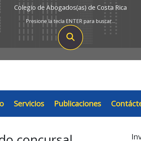
Colegio de Abogados(as) de Costa Rica
Presione la tecla ENTER para buscar…
io
Servicios
Publicaciones
Contáct
do concursal
In