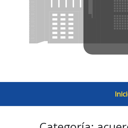
Inic
Categoría:
acuer