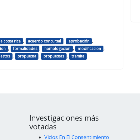
,
,
,
de costa rica
acuerdo concursal
aprobación
,
,
,
,
ion
formalidades
homologacion
modificacion
,
,
,
estos
propuesta
propuestas
tramite
Investigaciones más
votadas
Vicios En El Consentimiento