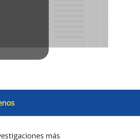
enos
vestigaciones más