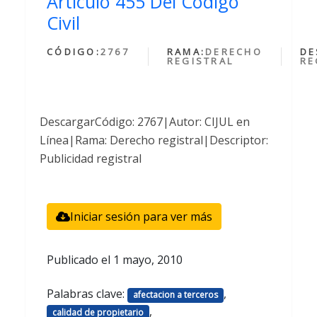
Articulo 455 Del Codigo
Civil
CÓDIGO:
2767
RAMA:
DERECHO
DE
REGISTRAL
RE
DescargarCódigo: 2767|Autor: CIJUL en
Línea|Rama: Derecho registral|Descriptor:
Publicidad registral
Iniciar sesión para ver más
Publicado el
1 mayo, 2010
Palabras clave:
,
afectacion a terceros
,
calidad de propietario