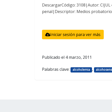
DescargarCódigo: 3108|Autor: CIJUL
penal|Descriptor: Medios probatorio
Iniciar sesión para ver más
Publicado el
4 marzo, 2011
Palabras clave:
,
alcoholemia
alcohosen