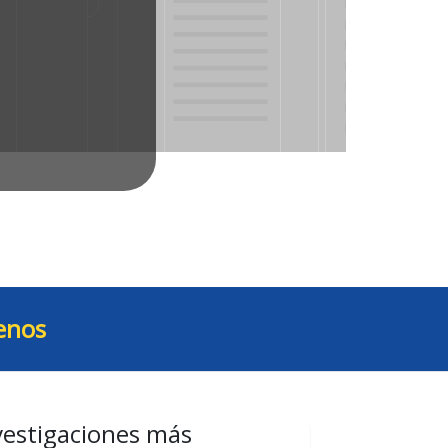
enos
vestigaciones más