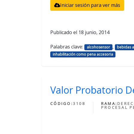
Iniciar sesión para ver más
Publicado el
18 junio, 2014
Palabras clave:
,
alcohosensor
bebidas a
inhabilitación como pena accesoria
Valor Probatorio D
CÓDIGO:
3108
RAMA:
DERE
PROCESAL P