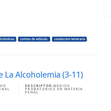
,
,
,
lcoholicas
comiso de vehículo.
conduccion temeraria
e La Alcoholemia (3-11)
CHO
DESCRIPTOR:
MEDIOS
ENAL
PROBATORIOS EN MATERIA
PENAL