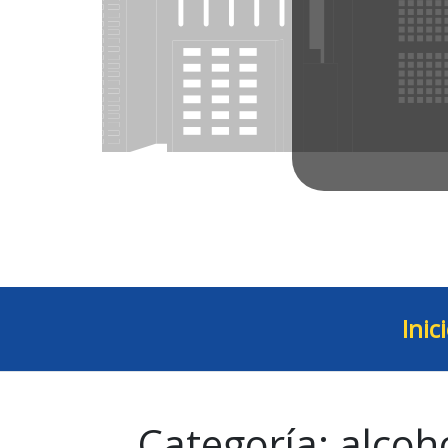
Inic
Categoría:
alcoh