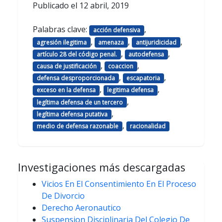
Publicado el
12 abril, 2019
Palabras clave:
,
acción defensiva
,
,
,
agresión ilegitima
amenaza
antijuridicidad
,
,
artículo 28 del código penal.
autodefensa
,
,
causa de justificación
coaccion
,
,
defensa desproporcionada
escapatoria
,
,
exceso en la defensa
legitima defensa
,
legítima defensa de un tercero
,
legítima defensa putativa
,
medio de defensa razonable
racionalidad
Investigaciones más descargadas
Vicios En El Consentimiento En El Proceso
De Divorcio
Derecho Aeronautico
Suspension Disciplinaria Del Colegio De