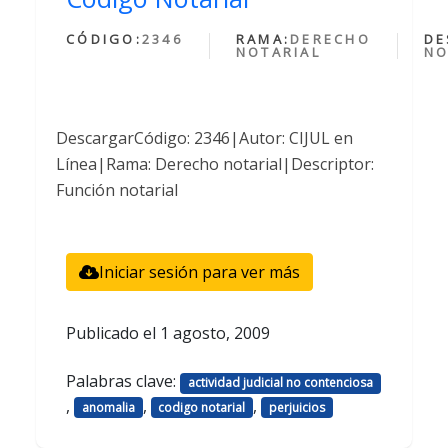
CÓDIGO:
2346
RAMA:
DERECHO
DE
NOTARIAL
NO
DescargarCódigo: 2346|Autor: CIJUL en
Línea|Rama: Derecho notarial|Descriptor:
Función notarial
Iniciar sesión para ver más
Publicado el
1 agosto, 2009
Palabras clave:
actividad judicial no contenciosa
,
,
,
anomalia
codigo notarial
perjuicios