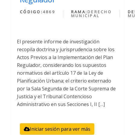
CÓDIGO:
4869
RAMA:
DERECHO
DE
MUNICIPAL
MU
El presente informe de investigación
recopila doctrina y jurisprudencia sobre los
Actos Previos a la Implementación del Plan
Regulador, considerando los supuestos
normativos del artículo 17 de la Ley de
Planificación Urbana; el criterio externado
por la Sala Segunda de la Corte Suprema de
Justicia y el Tribunal Contencioso
Administrativo en sus Secciones I, II […]
Iniciar sesión para ver más