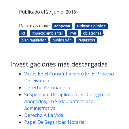
Publicado el
27 junio, 2016
Palabras clave:
,
,
adopcion
audiencia pública
,
,
,
,
ict
impacto ambiental
invu
objeciones
,
,
plan regulador
publicación
requisitos
Investigaciones más descargadas
Vicios En El Consentimiento En El Proceso
De Divorcio
Derecho Aeronautico
Suspension Disciplinaria Del Colegio De
Abogados, En Sede Contencioso
Administrativa
Derecho A La Vida
Papel De Seguridad Notarial