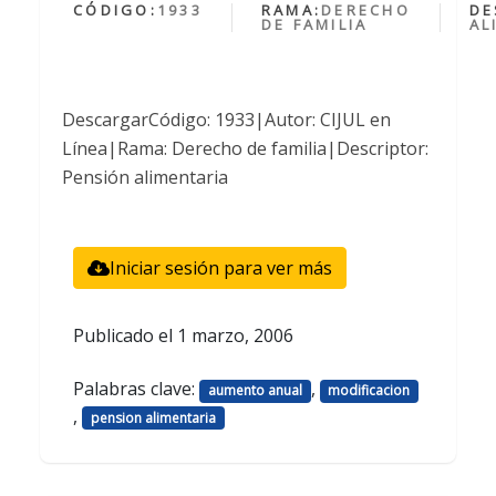
CÓDIGO:
1933
RAMA:
DERECHO
DE
DE FAMILIA
AL
DescargarCódigo: 1933|Autor: CIJUL en
Línea|Rama: Derecho de familia|Descriptor:
Pensión alimentaria
Iniciar sesión para ver más
Publicado el
1 marzo, 2006
Palabras clave:
,
aumento anual
modificacion
,
pension alimentaria