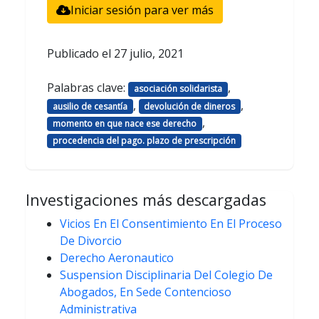
Iniciar sesión para ver más
Publicado el
27 julio, 2021
Palabras clave:
,
asociación solidarista
,
,
ausilio de cesantía
devolución de dineros
,
momento en que nace ese derecho
procedencia del pago. plazo de prescripción
Investigaciones más descargadas
Vicios En El Consentimiento En El Proceso
De Divorcio
Derecho Aeronautico
Suspension Disciplinaria Del Colegio De
Abogados, En Sede Contencioso
Administrativa