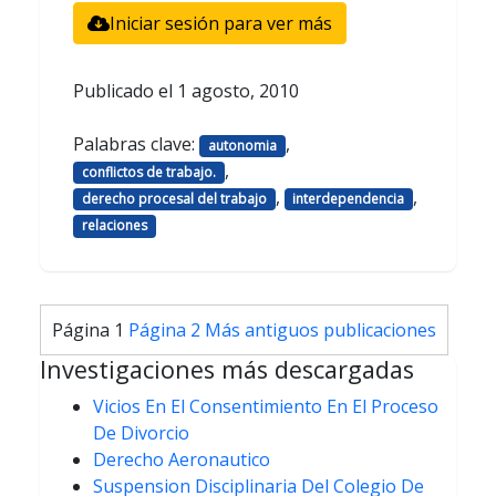
Iniciar sesión para ver más
Publicado el
1 agosto, 2010
Palabras clave:
,
autonomia
,
conflictos de trabajo.
,
,
derecho procesal del trabajo
interdependencia
relaciones
Paginación
Página 1
Página 2
Más antiguos
publicaciones
de
Investigaciones más descargadas
entradas
Vicios En El Consentimiento En El Proceso
De Divorcio
Derecho Aeronautico
Suspension Disciplinaria Del Colegio De