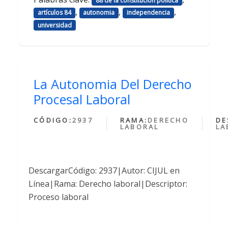
88 de la constitución política
,
,
,
artículos 84
autonomia
independencia
universidad
La Autonomia Del Derecho
Procesal Laboral
CÓDIGO:
2937
RAMA:
DERECHO
DE
LABORAL
LA
DescargarCódigo: 2937|Autor: CIJUL en
Línea|Rama: Derecho laboral|Descriptor:
Proceso laboral