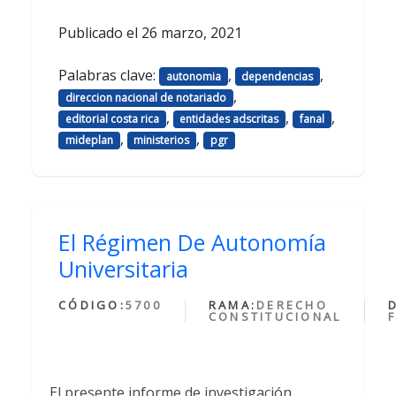
Publicado el
26 marzo, 2021
Palabras clave:
,
,
autonomia
dependencias
,
direccion nacional de notariado
,
,
,
editorial costa rica
entidades adscritas
fanal
,
,
mideplan
ministerios
pgr
El Régimen De Autonomía
Universitaria
CÓDIGO:
5700
RAMA:
DERECHO
CONSTITUCIONAL
El presente informe de investigación