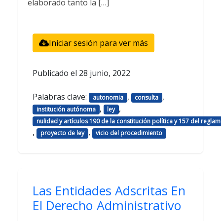
elaborado tanto la […]
Iniciar sesión para ver más
Publicado el
28 junio, 2022
Palabras clave:
,
,
autonomia
consulta
,
,
institución autónoma
ley
nulidad y artículos 190 de la constitución política y 157 del regla
,
,
proyecto de ley
vicio del procedimiento
Las Entidades Adscritas En
El Derecho Administrativo