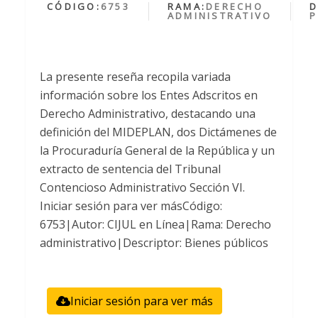
CÓDIGO:
6753
RAMA:
DERECHO
D
ADMINISTRATIVO
P
La presente reseña recopila variada
información sobre los Entes Adscritos en
Derecho Administrativo, destacando una
definición del MIDEPLAN, dos Dictámenes de
la Procuraduría General de la República y un
extracto de sentencia del Tribunal
Contencioso Administrativo Sección VI.
Iniciar sesión para ver másCódigo:
6753|Autor: CIJUL en Línea|Rama: Derecho
administrativo|Descriptor: Bienes públicos
Iniciar sesión para ver más