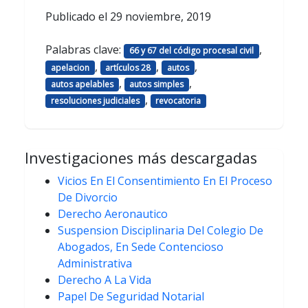
Publicado el
29 noviembre, 2019
Palabras clave:
,
66 y 67 del código procesal civil
,
,
,
apelacion
artículos 28
autos
,
,
autos apelables
autos simples
,
resoluciones judiciales
revocatoria
Investigaciones más descargadas
Vicios En El Consentimiento En El Proceso
De Divorcio
Derecho Aeronautico
Suspension Disciplinaria Del Colegio De
Abogados, En Sede Contencioso
Administrativa
Derecho A La Vida
Papel De Seguridad Notarial