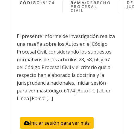
CÓDIGO:
6174
RAMA:
DERECHO
DE
PROCESAL
JU
CIVIL
El presente informe de investigación realiza
una reseña sobre los Autos en el Código
Procesal Civil, considerando los supuestos
normativos de los artículos 28, 58, 66 y 67
del Código Procesal Civil y el criterio que al
respecto han elaborado la doctrina y la
jurisprudencia nacionales. Iniciar sesión
para ver másCódigo: 6174|Autor: CIJUL en
Línea|Rama: […]
Iniciar sesión para ver más