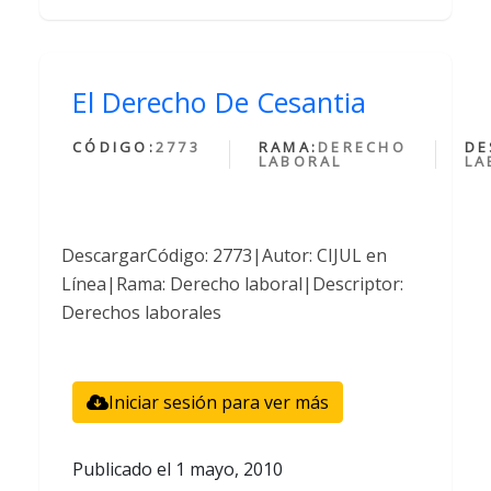
El Derecho De Cesantia
CÓDIGO:
2773
RAMA:
DERECHO
DE
LABORAL
LA
DescargarCódigo: 2773|Autor: CIJUL en
Línea|Rama: Derecho laboral|Descriptor:
Derechos laborales
Iniciar sesión para ver más
Publicado el
1 mayo, 2010