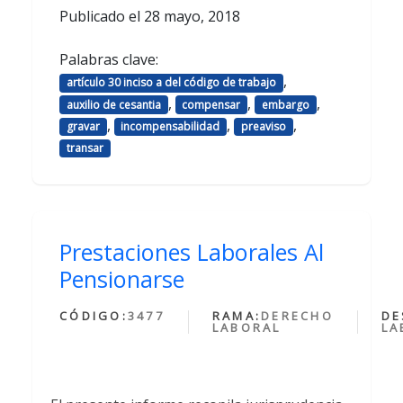
Publicado el
28 mayo, 2018
Palabras clave:
,
artículo 30 inciso a del código de trabajo
,
,
,
auxilio de cesantia
compensar
embargo
,
,
,
gravar
incompensabilidad
preaviso
transar
Prestaciones Laborales Al
Pensionarse
CÓDIGO:
3477
RAMA:
DERECHO
DE
LABORAL
LA