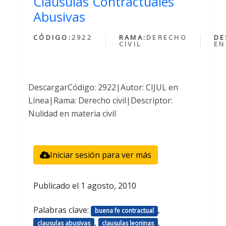
Clausulas Contractuales
Abusivas
CÓDIGO:
2922
RAMA:
DERECHO
DE
CIVIL
EN
DescargarCódigo: 2922|Autor: CIJUL en
Línea|Rama: Derecho civil|Descriptor:
Nulidad en materia civil
Iniciar sesión para ver más
Publicado el
1 agosto, 2010
Palabras clave:
,
buena fe contractual
,
,
clausulas abusivas
clausulas leoninas