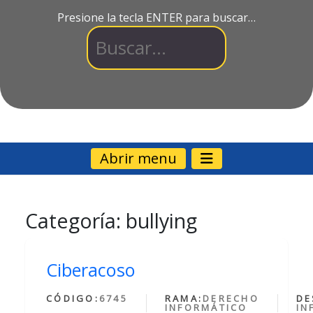
Presione la tecla ENTER para buscar…
Abrir menu
Categoría:
bullying
Ciberacoso
CÓDIGO:
6745
RAMA:
DERECHO
DE
INFORMÁTICO
IN