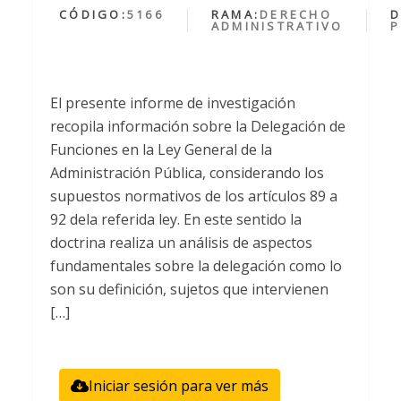
CÓDIGO:
5166
RAMA:
DERECHO
D
ADMINISTRATIVO
P
El presente informe de investigación
recopila información sobre la Delegación de
Funciones en la Ley General de la
Administración Pública, considerando los
supuestos normativos de los artículos 89 a
92 dela referida ley. En este sentido la
doctrina realiza un análisis de aspectos
fundamentales sobre la delegación como lo
son su definición, sujetos que intervienen
[…]
Iniciar sesión para ver más