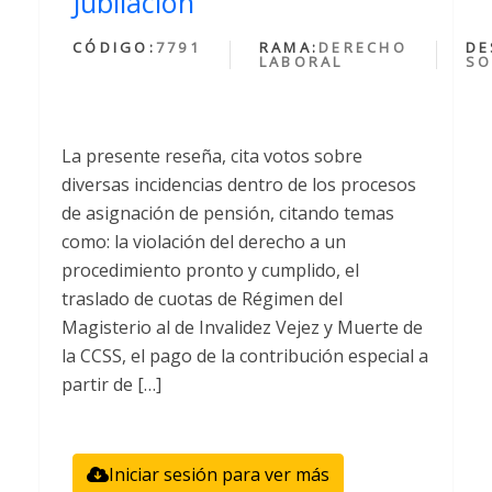
Jubilacion
CÓDIGO:
7791
RAMA:
DERECHO
DE
LABORAL
SO
La presente reseña, cita votos sobre
diversas incidencias dentro de los procesos
de asignación de pensión, citando temas
como: la violación del derecho a un
procedimiento pronto y cumplido, el
traslado de cuotas de Régimen del
Magisterio al de Invalidez Vejez y Muerte de
la CCSS, el pago de la contribución especial a
partir de […]
Iniciar sesión para ver más