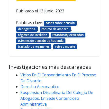
Publicado el
13 junio, 2023
Palabras clave:
,
casos sobre pensión
,
,
denegatoria.
recurso de amparo.
,
,
régimen de invalidez
retardos injustificados
,
trámites de pensión de hacienda
,
traslado de regímenes
vejez y muerte
Investigaciones más descargadas
Vicios En El Consentimiento En El Proceso
De Divorcio
Derecho Aeronautico
Suspension Disciplinaria Del Colegio De
Abogados, En Sede Contencioso
Administrativa