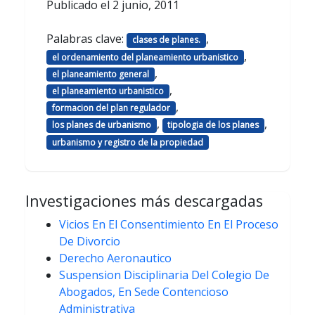
Publicado el
2 junio, 2011
Palabras clave:
,
clases de planes.
,
el ordenamiento del planeamiento urbanistico
,
el planeamiento general
,
el planeamiento urbanistico
,
formacion del plan regulador
,
,
los planes de urbanismo
tipologia de los planes
urbanismo y registro de la propiedad
Investigaciones más descargadas
Vicios En El Consentimiento En El Proceso
De Divorcio
Derecho Aeronautico
Suspension Disciplinaria Del Colegio De
Abogados, En Sede Contencioso
Administrativa