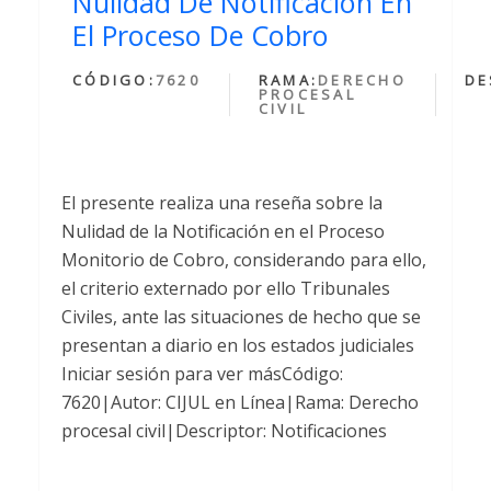
Nulidad De Notificación En
El Proceso De Cobro
CÓDIGO:
7620
RAMA:
DERECHO
DE
PROCESAL
CIVIL
El presente realiza una reseña sobre la
Nulidad de la Notificación en el Proceso
Monitorio de Cobro, considerando para ello,
el criterio externado por ello Tribunales
Civiles, ante las situaciones de hecho que se
presentan a diario en los estados judiciales
Iniciar sesión para ver másCódigo:
7620|Autor: CIJUL en Línea|Rama: Derecho
procesal civil|Descriptor: Notificaciones