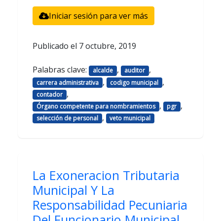
Iniciar sesión para ver más
Publicado el
7 octubre, 2019
Palabras clave:
,
,
alcalde
auditor
,
,
carrera administrativa
codigo municipal
,
contador
,
,
Órgano competente para nombramientos
pgr
,
selección de personal
veto municipal
La Exoneracion Tributaria
Municipal Y La
Responsabilidad Pecuniaria
Del Funcionario Municipal