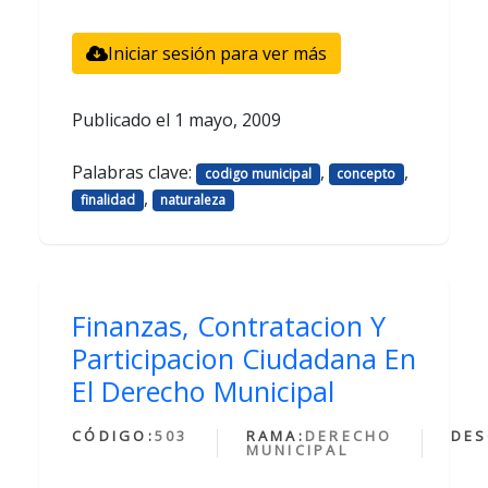
Iniciar sesión para ver más
Publicado el
1 mayo, 2009
Palabras clave:
,
,
codigo municipal
concepto
,
finalidad
naturaleza
Finanzas, Contratacion Y
Participacion Ciudadana En
El Derecho Municipal
CÓDIGO:
503
RAMA:
DERECHO
DES
MUNICIPAL