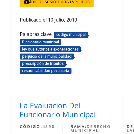
Iniciar sesión para ver más
Publicado el
10 julio, 2019
Palabras clave:
,
codigo municipal
,
funcionario municipal
,
ley que autorice a exoneraciones
,
perjuicio de la municipalidad
,
prescripción de tributos
responsabilidad pecuniaria
La Evaluacion Del
Funcionario Municipal
CÓDIGO:
4590
RAMA:
DERECHO
DE
MUNICIPAL
LA