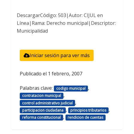
DescargarCódigo: 503|Autor: CIJUL en
Línea|Rama: Derecho municipal|Descriptor:
Municipalidad
Iniciar sesión para ver más
Publicado el
1 febrero, 2007
Palabras clave:
,
codigo municipal
,
contratacion municipal
,
control administrativo judicial
,
,
participacion ciudadana
principios tributarios
,
reforma constitucional
rendicion de cuentas