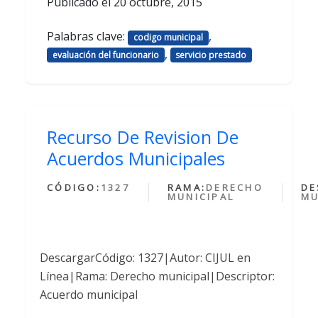
Publicado el
20 octubre, 2015
Palabras clave:
,
codigo municipal
,
evaluación del funcionario
servicio prestado
Recurso De Revision De
Acuerdos Municipales
CÓDIGO:
1327
RAMA:
DERECHO
DE
MUNICIPAL
MU
DescargarCódigo: 1327|Autor: CIJUL en
Línea|Rama: Derecho municipal|Descriptor:
Acuerdo municipal