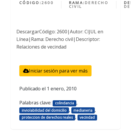
CÓDIGO:
2600
RAMA:
DERECHO
DE
CIVIL
DE
DescargarCódigo: 2600|Autor: CIJUL en
Línea|Rama: Derecho civil|Descriptor:
Relaciones de vecindad
Iniciar sesión para ver más
Publicado el
1 enero, 2010
Palabras clave:
,
colindancia
,
,
inviolabilidad del domicilio
medianeria
,
proteccion de derechos reales
vecindad