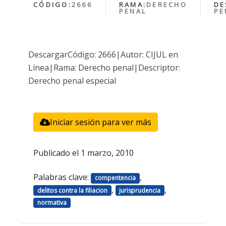
CÓDIGO:
2666
RAMA:
DERECHO
DE
PENAL
PE
DescargarCódigo: 2666|Autor: CIJUL en
Línea|Rama: Derecho penal|Descriptor:
Derecho penal especial
Iniciar sesión para ver más
Publicado el
1 marzo, 2010
Palabras clave:
,
compentencia
,
,
delitos contra la filiacion
jurisprudencia
normativa