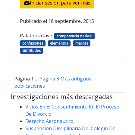
Iniciar sesión para ver más
Publicado el
16 septiembre, 2015
Palabras clave:
,
competencia desleal
,
,
,
confusiones
elementos
marcas
similitudes
Paginación
Página 1
…
Página 3
Más antiguos
de
publicaciones
entradas
Investigaciones más descargadas
Vicios En El Consentimiento En El Proceso
De Divorcio
Derecho Aeronautico
Suspension Disciplinaria Del Colegio De