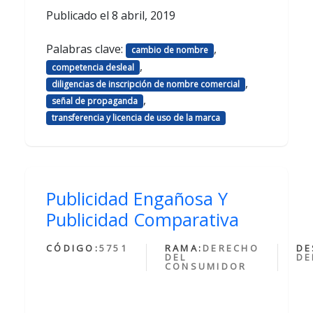
Publicado el
8 abril, 2019
Palabras clave:
,
cambio de nombre
,
competencia desleal
,
diligencias de inscripción de nombre comercial
,
señal de propaganda
transferencia y licencia de uso de la marca
Publicidad Engañosa Y
Publicidad Comparativa
CÓDIGO:
5751
RAMA:
DERECHO
DE
DEL
DE
CONSUMIDOR