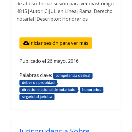
de abuso. Iniciar sesión para ver másCódigo:
4815|Autor: CIJUL en Línea|Rama: Derecho
notarial|Descriptor: Honorarios
Iniciar sesión para ver más
Publicado el
26 mayo, 2016
Palabras clave:
,
competencia desleal
,
deber de probidad
,
,
direccion nacional de notariado
honorarios
seguridad juridica
Jurisprudencia Sobre