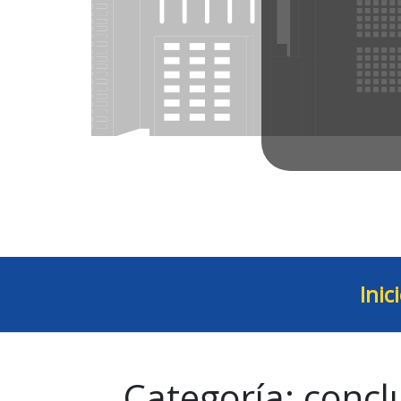
Inic
Categoría:
concl