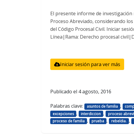
El presente informe de investigación 
Proceso Abreviado, considerando los 
del Código Procesal Civil. Iniciar se
Línea|Rama: Derecho procesal civil|De
Iniciar sesión para ver más
Publicado el
4 agosto, 2016
Palabras clave:
,
asuntos de familia
comp
,
,
excepciones
interdiccion
proceso abrev
,
,
,
proceso de familia
prueba
rebeldia.