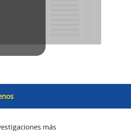
enos
vestigaciones más