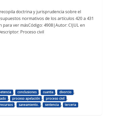
recopila doctrina y jurisprudencia sobre el
supuestos normativos de los artículos 420 a 431
sión para ver másCódigo: 4908|Autor: CIJUL en
scriptor: Proceso civil
,
,
,
,
etencia
conclusiones
cuantia
divorcio
,
,
,
iado
proceso apelación
proceso civil
,
,
,
recursos
saneamiento.
sentencia
terceria