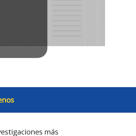
enos
vestigaciones más