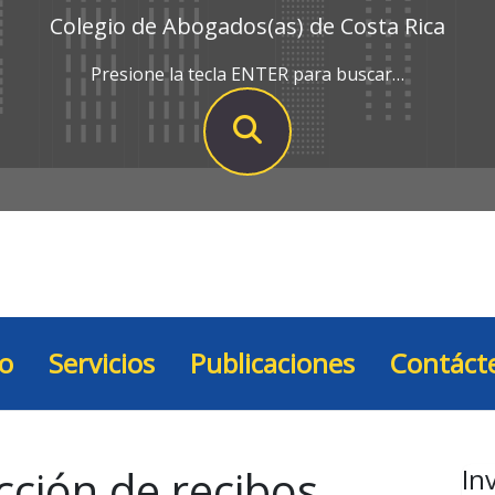
Colegio de Abogados(as) de Costa Rica
Presione la tecla ENTER para buscar…
io
Servicios
Publicaciones
Contáct
cción de recibos
In