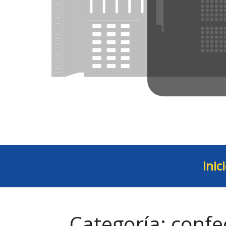
Inic
Categoría:
confe