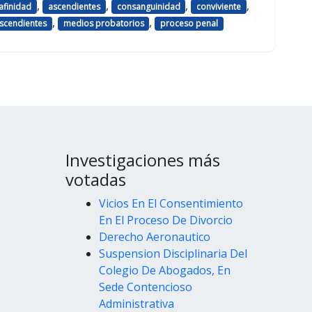
,
,
,
,
afinidad
ascendientes
consanguinidad
conviviente
,
,
scendientes
medios probatorios
proceso penal
Investigaciones más
votadas
Vicios En El Consentimiento
En El Proceso De Divorcio
Derecho Aeronautico
Suspension Disciplinaria Del
Colegio De Abogados, En
Sede Contencioso
Administrativa