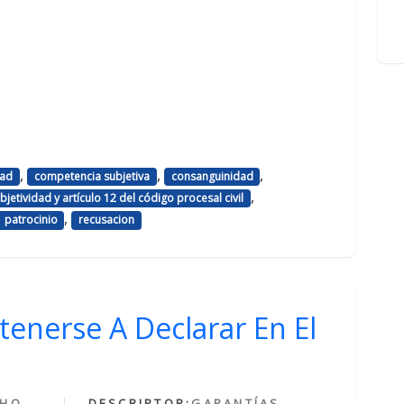
,
,
,
dad
competencia subjetiva
consanguinidad
,
jetividad y artículo 12 del código procesal civil
,
patrocinio
recusacion
tenerse A Declarar En El
CHO
DESCRIPTOR:
GARANTÍAS