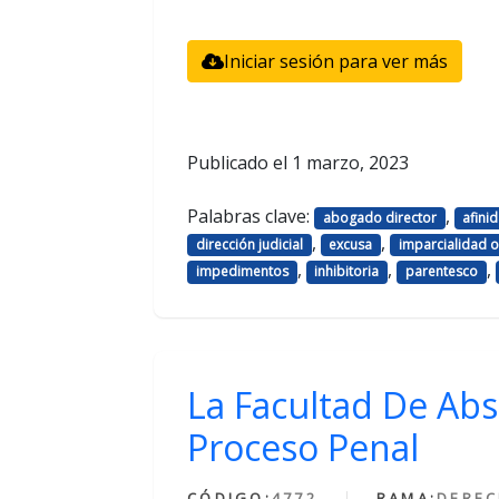
Iniciar sesión para ver más
Publicado el
1 marzo, 2023
Palabras clave:
,
abogado director
afini
,
,
dirección judicial
excusa
imparcialidad ob
,
,
,
impedimentos
inhibitoria
parentesco
La Facultad De Abs
Proceso Penal
CÓDIGO:
4772
RAMA:
DERE