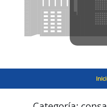
Inic
Categoría:
consa