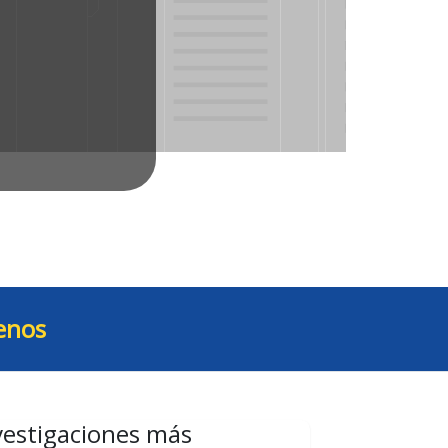
enos
vestigaciones más