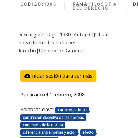
CÓDIGO:
1380
RAMA:
FILOSOFÍA
D
DEL DERECHO
DescargarCódigo: 1380|Autor: CIJUL en
Línea|Rama: Filosofía del
derecho|Descriptor: General
Iniciar sesión para ver más
Publicado el
1 febrero, 2008
Palabras clave:
,
caracter juridico
,
concrecion sucesiva de las normas
,
contenido de la norma
,
,
diferencia entre norma y acto.
efecto