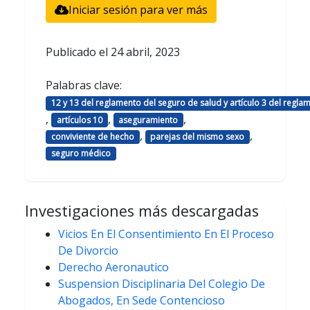
Iniciar sesión para ver más
Publicado el
24 abril, 2023
Palabras clave:
12 y 13 del reglamento del seguro de salud y artículo 3 del reglam
,
,
,
artículos 10
aseguramiento
,
,
conviviente de hecho
parejas del mismo sexo
seguro médico
Investigaciones más descargadas
Vicios En El Consentimiento En El Proceso
De Divorcio
Derecho Aeronautico
Suspension Disciplinaria Del Colegio De
Abogados, En Sede Contencioso