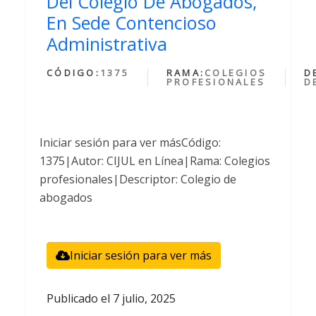
Del Colegio De Abogados,
En Sede Contencioso
Administrativa
CÓDIGO:
1375
RAMA:
COLEGIOS
D
PROFESIONALES
D
Iniciar sesión para ver másCódigo:
1375|Autor: CIJUL en Línea|Rama: Colegios
profesionales|Descriptor: Colegio de
abogados
Iniciar sesión para ver más
Publicado el
7 julio, 2025