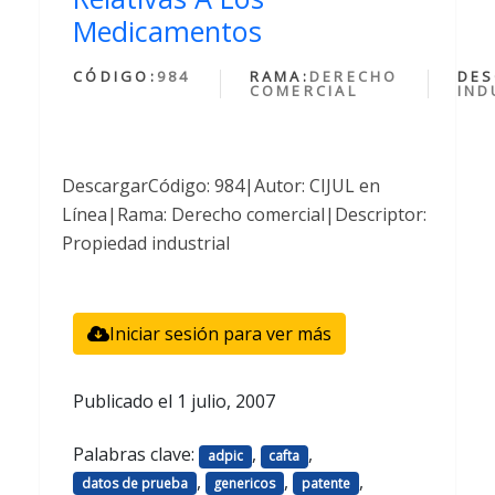
Medicamentos
CÓDIGO:
984
RAMA:
DERECHO
DES
COMERCIAL
IND
DescargarCódigo: 984|Autor: CIJUL en
Línea|Rama: Derecho comercial|Descriptor:
Propiedad industrial
Iniciar sesión para ver más
Publicado el
1 julio, 2007
Palabras clave:
,
,
adpic
cafta
,
,
,
datos de prueba
genericos
patente