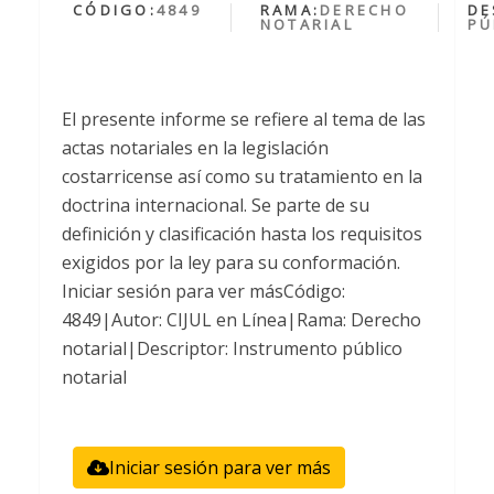
CÓDIGO:
4849
RAMA:
DERECHO
DE
NOTARIAL
PÚ
El presente informe se refiere al tema de las
actas notariales en la legislación
costarricense así como su tratamiento en la
doctrina internacional. Se parte de su
definición y clasificación hasta los requisitos
exigidos por la ley para su conformación.
Iniciar sesión para ver másCódigo:
4849|Autor: CIJUL en Línea|Rama: Derecho
notarial|Descriptor: Instrumento público
notarial
Iniciar sesión para ver más