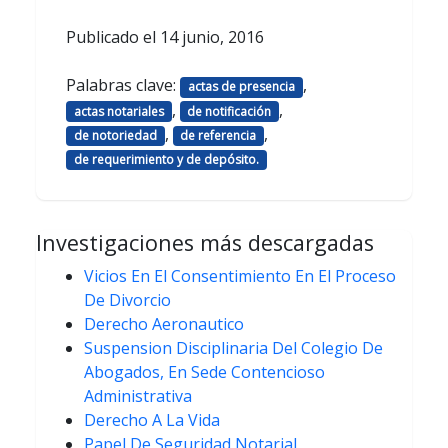
Publicado el
14 junio, 2016
Palabras clave:
,
actas de presencia
,
,
actas notariales
de notificación
,
,
de notoriedad
de referencia
de requerimiento y de depósito.
Investigaciones más descargadas
Vicios En El Consentimiento En El Proceso
De Divorcio
Derecho Aeronautico
Suspension Disciplinaria Del Colegio De
Abogados, En Sede Contencioso
Administrativa
Derecho A La Vida
Papel De Seguridad Notarial