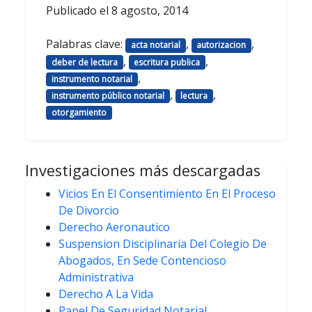
Publicado el
8 agosto, 2014
Palabras clave:
,
,
acta notarial
autorizacion
,
,
deber de lectura
escritura publica
,
instrumento notarial
,
,
instrumento público notarial
lectura
otorgamiento
Investigaciones más descargadas
Vicios En El Consentimiento En El Proceso
De Divorcio
Derecho Aeronautico
Suspension Disciplinaria Del Colegio De
Abogados, En Sede Contencioso
Administrativa
Derecho A La Vida
Papel De Seguridad Notarial