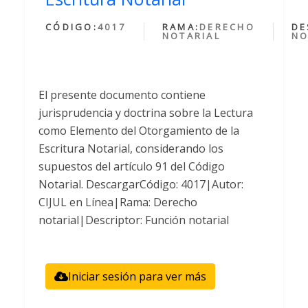
CÓDIGO:
4017
RAMA:
DERECHO
DE
NOTARIAL
NO
El presente documento contiene
jurisprudencia y doctrina sobre la Lectura
como Elemento del Otorgamiento de la
Escritura Notarial, considerando los
supuestos del artículo 91 del Código
Notarial. DescargarCódigo: 4017|Autor:
CIJUL en Línea|Rama: Derecho
notarial|Descriptor: Función notarial
Iniciar sesión para ver más