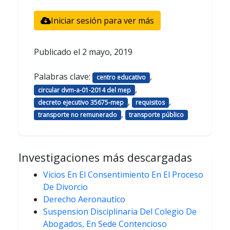
Iniciar sesión para ver más
Publicado el
2 mayo, 2019
Palabras clave:
,
centro educativo
,
circular dvm-a-01-2014 del mep
,
,
decreto ejecutivo 35675-mep
requisitos
,
transporte no remunerado
transporte público
Investigaciones más descargadas
Vicios En El Consentimiento En El Proceso
De Divorcio
Derecho Aeronautico
Suspension Disciplinaria Del Colegio De
Abogados, En Sede Contencioso