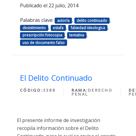
Publicado el
22 julio, 2014
Palabras clave:
,
,
autoría
delito continuado
,
,
,
desistimiento
estafa
falsedad ideologica
,
,
prescripción fotocopia
tentativa
uso de documento falso
El Delito Continuado
CÓDIGO:
3388
RAMA:
DERECHO
DE
PENAL
PE
El presente informe de investigación
recopila información sobre el Delito
Continuado, para lo cual se revisa el aporte