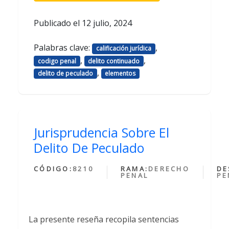
Publicado el
12 julio, 2024
Palabras clave:
,
calificación jurídica
,
,
codigo penal
delito continuado
,
delito de peculado
elementos
Jurisprudencia Sobre El
Delito De Peculado
CÓDIGO:
8210
RAMA:
DERECHO
DE
PENAL
PE
La presente reseña recopila sentencias