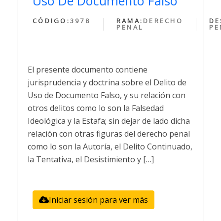
Uso De Documento Falso
CÓDIGO:
3978
RAMA:
DERECHO
DE
PENAL
PE
El presente documento contiene
jurisprudencia y doctrina sobre el Delito de
Uso de Documento Falso, y su relación con
otros delitos como lo son la Falsedad
Ideológica y la Estafa; sin dejar de lado dicha
relación con otras figuras del derecho penal
como lo son la Autoría, el Delito Continuado,
la Tentativa, el Desistimiento y […]
Iniciar sesión para ver más