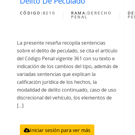
Delito De Peculado
CÓDIGO:
8210
RAMA:
DERECHO
DE
PENAL
PE
La presente reseña recopila sentencias
sobre el delito de peculado, se cita el artículo
del Código Penal vigente 361 con su texto e
indicación de los cambios del tipo, además de
variadas sentencias que explican la
calificación jurídica de los hechos, la
modalidad de delito continuado, caso de uso
discrecional del vehículo, los elementos de
[…]
Iniciar sesión para ver más