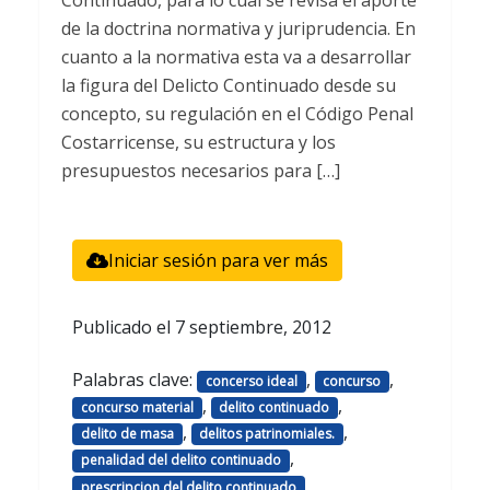
de la doctrina normativa y juriprudencia. En
cuanto a la normativa esta va a desarrollar
la figura del Delicto Continuado desde su
concepto, su regulación en el Código Penal
Costarricense, su estructura y los
presupuestos necesarios para […]
Iniciar sesión para ver más
Publicado el
7 septiembre, 2012
Palabras clave:
,
,
concerso ideal
concurso
,
,
concurso material
delito continuado
,
,
delito de masa
delitos patrinomiales.
,
penalidad del delito continuado
,
prescripcion del delito continuado