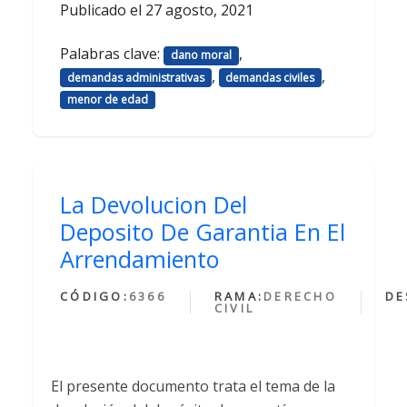
Publicado el
27 agosto, 2021
Palabras clave:
,
dano moral
,
,
demandas administrativas
demandas civiles
menor de edad
La Devolucion Del
Deposito De Garantia En El
Arrendamiento
CÓDIGO:
6366
RAMA:
DERECHO
DE
CIVIL
El presente documento trata el tema de la