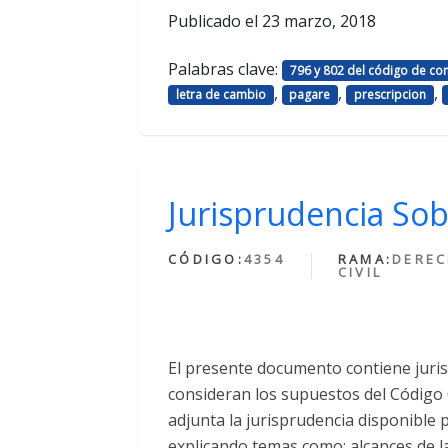
Publicado el
23 marzo, 2018
Palabras clave:
796 y 802 del código de co
,
,
,
letra de cambio
pagare
prescripcion
Jurisprudencia Sob
CÓDIGO:
4354
RAMA:
DERE
CIVIL
El presente documento contiene juris
consideran los supuestos del Código 
adjunta la jurisprudencia disponible
explicando temas como: alcances de la