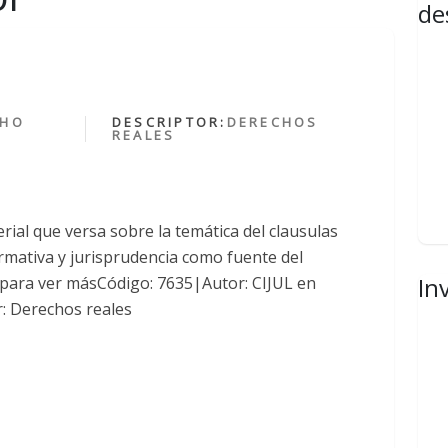
de
CHO
DESCRIPTOR:
DERECHOS
REALES
ial que versa sobre la temática del clausulas
ormativa y jurisprudencia como fuente del
In
n para ver másCódigo: 7635|Autor: CIJUL en
: Derechos reales