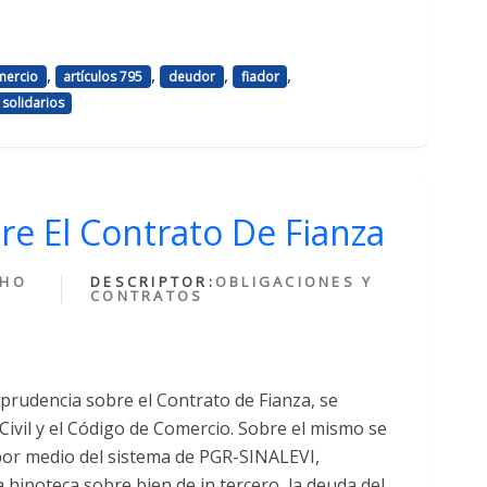
,
,
,
,
mercio
artículos 795
deudor
fiador
solidarios
re El Contrato De Fianza
CHO
DESCRIPTOR:
OBLIGACIONES Y
CONTRATOS
prudencia sobre el Contrato de Fianza, se
Civil y el Código de Comercio. Sobre el mismo se
 por medio del sistema de PGR-SINALEVI,
 hipoteca sobre bien de in tercero, la deuda del