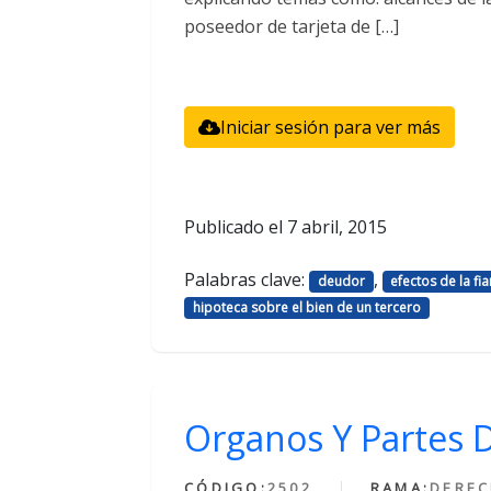
poseedor de tarjeta de […]
Iniciar sesión para ver más
Publicado el
7 abril, 2015
Palabras clave:
,
deudor
efectos de la fia
hipoteca sobre el bien de un tercero
Organos Y Partes 
CÓDIGO:
2502
RAMA:
DERE