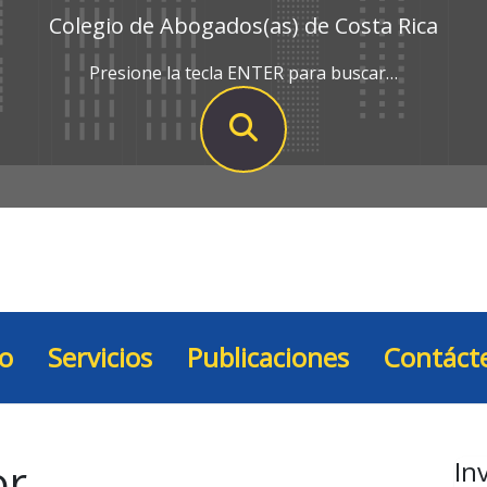
Colegio de Abogados(as) de Costa Rica
Presione la tecla ENTER para buscar…
io
Servicios
Publicaciones
Contáct
or
In