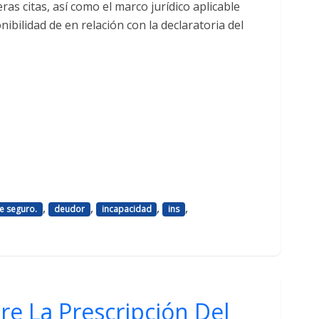
as citas, así como el marco jurídico aplicable
nibilidad de en relación con la declaratoria del
,
,
,
,
e seguro.
deudor
incapacidad
ins
re La Prescripción Del