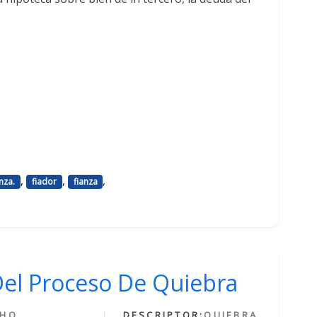
,
,
,
nza.
fiador
fianza
Del Proceso De Quiebra
CHO
DESCRIPTOR:
QUIEBRA