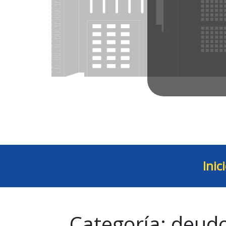
Inic
Categoría:
deud