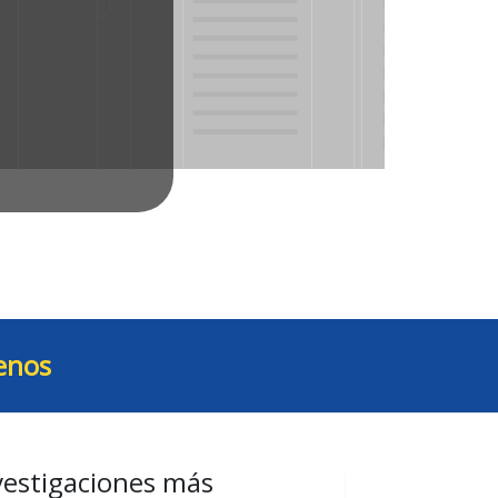
enos
vestigaciones más