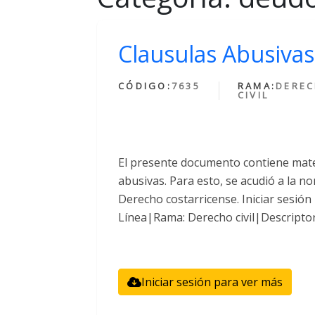
Clausulas Abusivas
CÓDIGO:
7635
RAMA:
DERE
CIVIL
El presente documento contiene mater
abusivas. Para esto, se acudió a la n
Derecho costarricense. Iniciar sesió
Línea|Rama: Derecho civil|Descriptor
Iniciar sesión para ver más