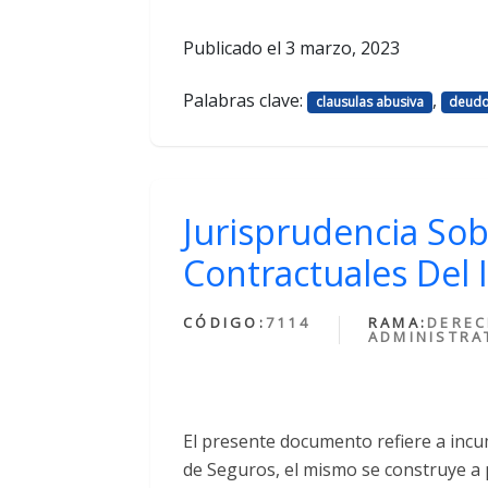
Publicado el
3 marzo, 2023
Palabras clave:
,
clausulas abusiva
deud
Jurisprudencia So
Contractuales Del 
CÓDIGO:
7114
RAMA:
DERE
ADMINISTRA
El presente documento refiere a incu
de Seguros, el mismo se construye a p