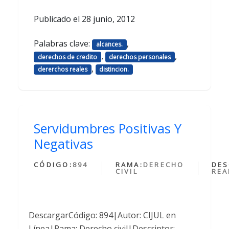
Publicado el
28 junio, 2012
Palabras clave:
,
alcances.
,
,
derechos de credito
derechos personales
,
dererchos reales
distincion.
Servidumbres Positivas Y
Negativas
CÓDIGO:
894
RAMA:
DERECHO
DES
CIVIL
REA
DescargarCódigo: 894|Autor: CIJUL en
Línea|Rama: Derecho civil|Descriptor: