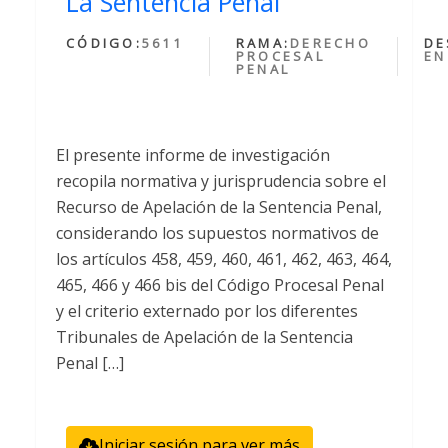
La Sentencia Penal
CÓDIGO:
5611
RAMA:
DERECHO
DE
PROCESAL
EN
PENAL
El presente informe de investigación
recopila normativa y jurisprudencia sobre el
Recurso de Apelación de la Sentencia Penal,
considerando los supuestos normativos de
los artículos 458, 459, 460, 461, 462, 463, 464,
465, 466 y 466 bis del Código Procesal Penal
y el criterio externado por los diferentes
Tribunales de Apelación de la Sentencia
Penal […]
Iniciar sesión para ver más