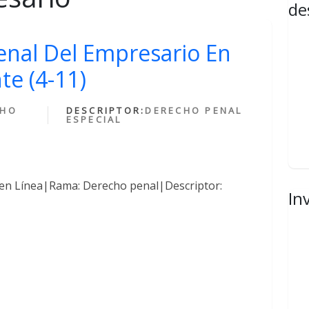
de
enal Del Empresario En
te (4-11)
CHO
DESCRIPTOR:
DERECHO PENAL
ESPECIAL
 en Línea|Rama: Derecho penal|Descriptor:
In