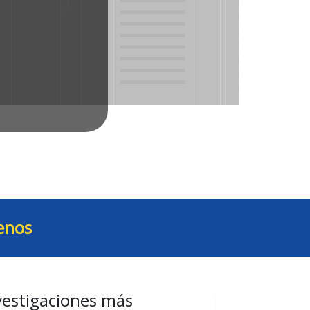
enos
vestigaciones más