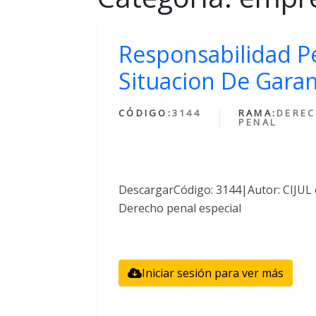
Responsabilidad P
Situacion De Garan
CÓDIGO:
3144
RAMA:
DERE
PENAL
DescargarCódigo: 3144|Autor: CIJUL
Derecho penal especial
Iniciar sesión para ver más