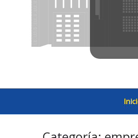
Inic
Categoría:
empre