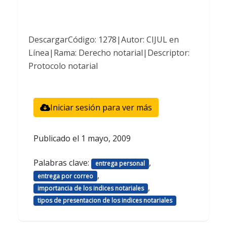
DescargarCódigo: 1278|Autor: CIJUL en
Línea|Rama: Derecho notarial|Descriptor:
Protocolo notarial
Iniciar sesión para ver más
Publicado el
1 mayo, 2009
Palabras clave:
,
entrega personal
,
entrega por correo
,
importancia de los indices notariales
tipos de presentacion de los indices notariales