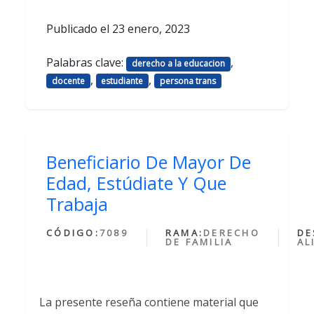
Publicado el
23 enero, 2023
Palabras clave:
,
derecho a la educacion
,
,
docente
estudiante
persona trans
Beneficiario De Mayor De
Edad, Estúdiate Y Que
Trabaja
CÓDIGO:
7089
RAMA:
DERECHO
DE
DE FAMILIA
AL
La presente reseña contiene material que