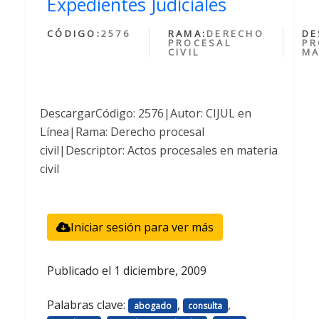
Expedientes Judiciales
CÓDIGO:
2576
RAMA:
DERECHO
DE
PROCESAL
PR
CIVIL
MA
DescargarCódigo: 2576|Autor: CIJUL en
Línea|Rama: Derecho procesal
civil|Descriptor: Actos procesales en materia
civil
Iniciar sesión para ver más
Publicado el
1 diciembre, 2009
Palabras clave:
,
,
abogado
consulta